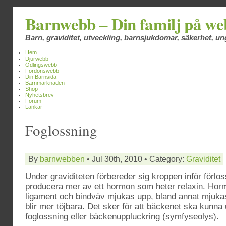
Barnwebb – Din familj på w
Barn, graviditet, utveckling, barnsjukdomar, säkerhet, 
Hem
Djurwebb
Odlingswebb
Fordonswebb
Din Barnsida
Barnmarknaden
Shop
Nyhetsbrev
Forum
Länkar
Foglossning
By
barnwebben
• Jul 30th, 2010 • Category:
Graviditet
Under graviditeten förbereder sig kroppen inför förlo
producera mer av ett hormon som heter relaxin. Horm
ligament och bindväv mjukas upp, bland annat mjuk
blir mer töjbara. Det sker för att bäckenet ska kunna
foglossning eller bäckenuppluckring (symfyseolys).