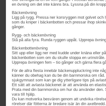
en övning om det inte känns bra. Lyssna på din kropp
Bäckenövning
Ligg på rygg. Pressa ner korsryggen mot golvet och ly
som du kniper i bäckenbotten och pressar ihop skink
gånger.
Rygg- och bäckenövning
Stå på alla fyra. Runda ryggen uppåt. Upprepa övning
Bäckenbottenövning
Sitt upp eller ligg ner med kudde under knäna eller p
bäckenbotten som om du skulle stoppa en urinstråle. 
Upprepa övningen fem – tio gånger och gärna flera g
För de allra flesta innebär bäckenuppluckring inte n
känner du obehag kan du be din barnmorska om råd. D
sjukgymnast som kan ge dig ytterligare tips på avlast
Ett sätt att avlasta bäckenet är att använda en elastisk
Prata med din barnmorska om hur du använder den.
vara till hjälp.
Du kan motverka besvären genom att undvika rörelser 
rörelser där fötterna är bredare isär än din axelbredd.