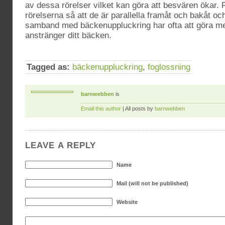
av dessa rörelser vilket kan göra att besvären ökar. 
rörelserna så att de är parallella framåt och bakåt och
samband med bäckenuppluckring har ofta att göra m
anstränger ditt bäcken.
Tagged as:
bäckenuppluckring
,
foglossning
barnwebben
is
Email this author
| All posts by
barnwebben
LEAVE A REPLY
Name
Mail (will not be published)
Website