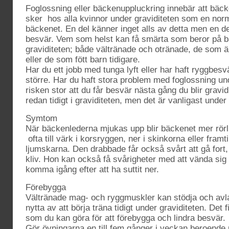
Foglossning eller bäckenuppluckring innebär att bäc
sker hos alla kvinnor under graviditeten som en norm
bäckenet. En del känner inget alls av detta men en
besvär. Vem som helst kan få smärta som beror på 
graviditeten; både vältränade och otränade, de som ä
eller de som fött barn tidigare.
Har du ett jobb med tunga lyft eller har haft ryggbesvär
större. Har du haft stora problem med foglossning unde
risken stor att du får besvär nästa gång du blir gravid
redan tidigt i graviditeten, men det är vanligast under
Symtom
När bäckenlederna mjukas upp blir bäckenet mer rörli
ofta till värk i korsryggen, ner i skinkorna eller framt
ljumskarna. Den drabbade får också svårt att gå fort, 
kliv. Hon kan också få svårigheter med att vända sig i
komma igång efter att ha suttit ner.
Förebygga
Vältränade mag- och ryggmuskler kan stödja och avl
nytta av att börja träna tidigt under graviditeten. Det
som du kan göra för att förebygga och lindra besvär.
Gör övningarna en till fem gånger i veckan beroende p