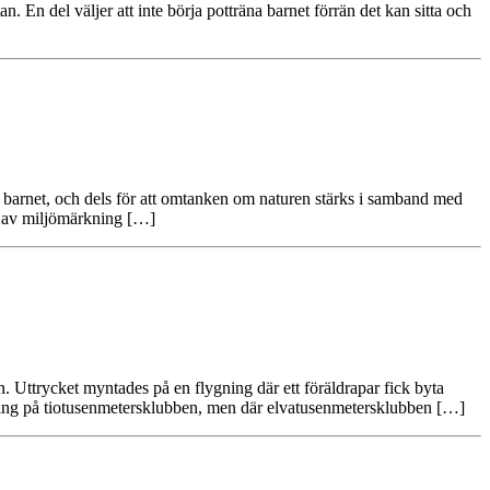
. En del väljer att inte börja potträna barnet förrän det kan sitta och
da barnet, och dels för att omtanken om naturen stärks i samband med
p av miljömärkning […]
. Uttrycket myntades på en flygning där ett föräldrapar fick byta
lning på tiotusenmetersklubben, men där elvatusenmetersklubben […]