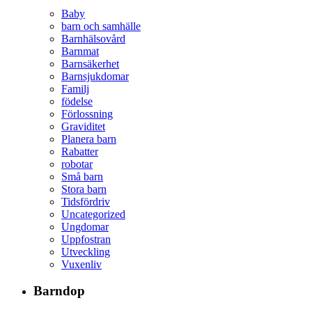
Baby
barn och samhälle
Barnhälsovård
Barnmat
Barnsäkerhet
Barnsjukdomar
Familj
födelse
Förlossning
Graviditet
Planera barn
Rabatter
robotar
Små barn
Stora barn
Tidsfördriv
Uncategorized
Ungdomar
Uppfostran
Utveckling
Vuxenliv
Barndop