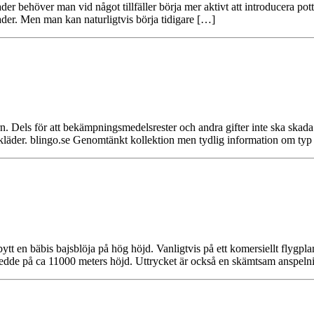
 behöver man vid något tillfäller börja mer aktivt att introducera pottan
ader. Men man kan naturligtvis börja tidigare […]
barn. Dels för att bekämpningsmedelsrester och andra gifter inte ska ska
rnkläder. blingo.se Genomtänkt kollektion men tydlig information om ty
 en bäbis bajsblöja på hög höjd. Vanligtvis på ett komersiellt flygplan
 skedde på ca 11000 meters höjd. Uttrycket är också en skämtsam anspe