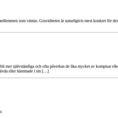
emedlemmen som väntas. Graviditeten är naturligtvis mest konkret för de
li mer självständiga och ofta påverkas de lika mycket av kompisar eller 
 kvävda eller hämmade i sin […]
r.