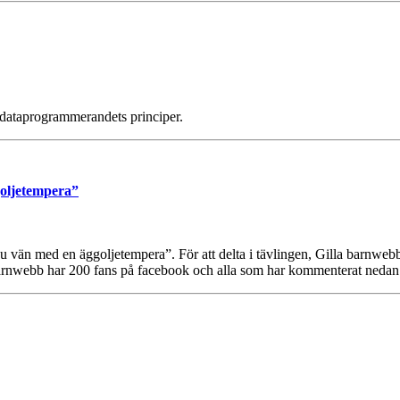
i dataprogrammerandets principer.
goljetempera”
nu vän med en äggoljetempera”. För att delta i tävlingen, Gilla barnwe
barnwebb har 200 fans på facebook och alla som har kommenterat nedan