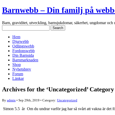
Barnwebb – Din familj på webb
Barn, graviditet, utveckling, barnsjukdomar, säkerhet, ungdomar och 
Hem
Djurwebb
Odlingswebb
Fordonswebb
Din Barnsida
Barnmarknaden
Shop
Nyhetsbrev
Forum
Länkar
Archives for the ‘Uncategorized’ Category
By
admin
• Sep 29th, 2019 • Category:
Uncategorized
Simon 5.5 år Om du undrar varför jag har så svårt att vakna är det för