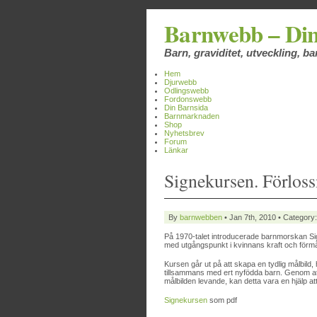
Barnwebb – Din
Barn, graviditet, utveckling, 
Hem
Djurwebb
Odlingswebb
Fordonswebb
Din Barnsida
Barnmarknaden
Shop
Nyhetsbrev
Forum
Länkar
Signekursen. Förlos
By
barnwebben
• Jan 7th, 2010 • Category
På 1970-talet introducerade barnmorskan Si
med utgångspunkt i kvinnans kraft och förmå
Kursen går ut på att skapa en tydlig målbild, h
tillsammans med ert nyfödda barn. Genom att
målbilden levande, kan detta vara en hjälp at
Signekursen
som pdf