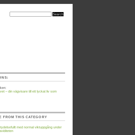
ONS:
ken:
vet – din vägvisare till ett lyckat liv som
E FROM THIS CATEGORY
tydelsefullt med normal viktuppgång under
aviditeten