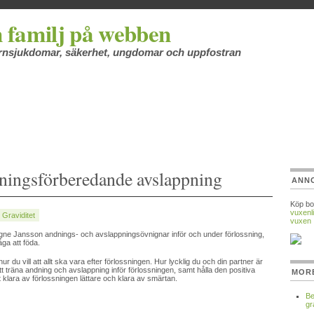
 familj på webben
barnsjukdomar, säkerhet, ungdomar och uppfostran
sningsförberedande avslappning
ANN
Köp bo
vuxenli
:
Graviditet
vuxen
gne Jansson andnings- och avslappningsövnignar inför och under förlossning,
ga att föda.
ur du vill att allt ska vara efter förlossningen. Hur lycklig du och din partner är
 träna andning och avslappning inför förlossningen, samt hålla den positiva
MOR
t klara av förlossningen lättare och klara av smärtan.
Be
gr