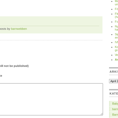
Ma
un
Fö
Fl
(h
Fo
Ny
 posts by
barnwebben
ha
Si
av
IV
Ko
gr
Ve
Ar
will not be published)
ARKI
te
KAT
Bab
barn
Barn