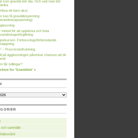
t som gravida bör äta. Och vad man bör
dvika
rlösa ett barn akut
er kan få graviditespenning
avandeskapspenning)
glossning
 metod för att upptäcka och bota
vandeskapsförgiftning.
gnekursen. Förlossningsförberedande
slappning
F – Provrörsbefruktning
ll på ägglossningen påverkar chansen att bli
avid
m får tvillingar?
chive for 'Graviditet' »
V
EGORIER
y
 och samhälle
hälsovård