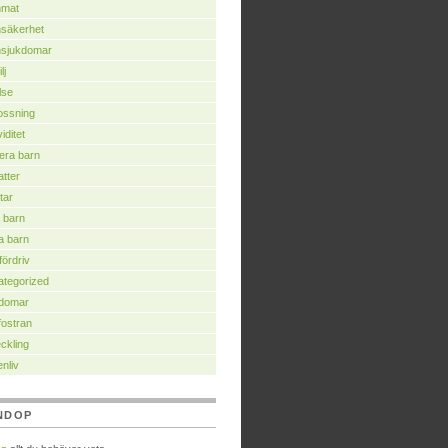
nmat
säkerhet
nsjukdomar
lj
lse
ossning
iditet
era barn
tter
tar
 barn
a barn
fördriv
tegorized
domar
ostran
ckling
nliv
NDOP