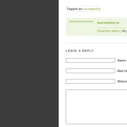
Tagged as:
avslappning
barnwebben
is
Email this author
| All
LEAVE A REPLY
Name
Mail (
Websi