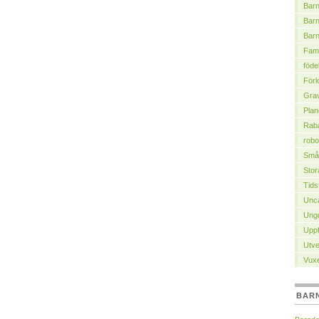
Bar
Barn
Bar
Fami
föde
Förl
Grav
Plan
Raba
robo
Små
Stor
Tids
Unca
Ung
Uppf
Utve
Vuxe
BAR