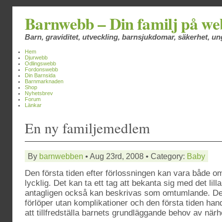
Barnwebb – Din familj på w
Barn, graviditet, utveckling, barnsjukdomar, säkerhet, 
Hem
Djurwebb
Odlingswebb
Fordonswebb
Din Barnsida
Barnmarknaden
Shop
Nyhetsbrev
Forum
Länkar
En ny familjemedlem
By
barnwebben
• Aug 23rd, 2008 • Category:
Baby
Den första tiden efter förlossningen kan vara både o
lycklig. Det kan ta ett tag att bekanta sig med det lilla 
antagligen också kan beskrivas som omtumlande. De a
förlöper utan komplikationer och den första tiden ha
att tillfredställa barnets grundläggande behov av när