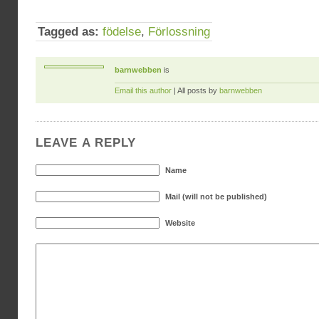
Tagged as:
födelse
,
Förlossning
barnwebben
is
Email this author
| All posts by
barnwebben
LEAVE A REPLY
Name
Mail (will not be published)
Website