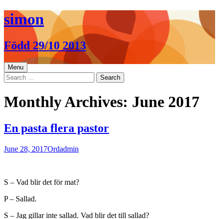
Skip
simon
to
content
Född 29/10 2013
Menu
Search
for:
Monthly Archives: June 2017
En pasta flera pastor
June 28, 2017
Ord
admin
S – Vad blir det för mat?
P – Sallad.
S – Jag gillar inte sallad. Vad blir det till sallad?