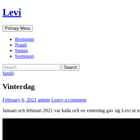
Skip
Levi
to
content
Search
Primary Menu
Benjamin
Natali
Simon
Svensson
Search
for:
familj
Vinterdag
February 6, 2021
admin
Leave a comment
Januari och februari 2021 var kalla och en vinterdag gav sig Levi ut 