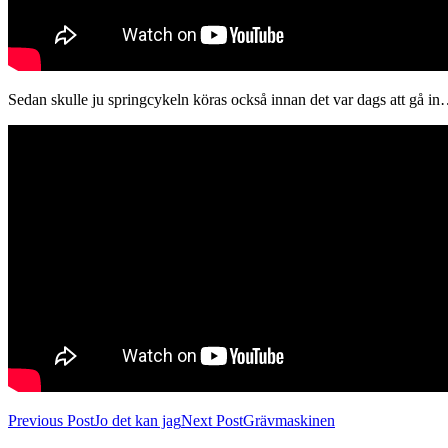
Sedan skulle ju springcykeln köras också innan det var dags att gå i
Post
Previous Post
Jo det kan jag
Next Post
Grävmaskinen