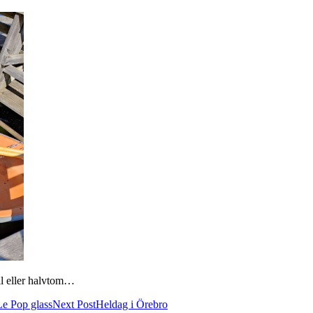
ll eller halvtom…
Le Pop glass
Next Post
Heldag i Örebro