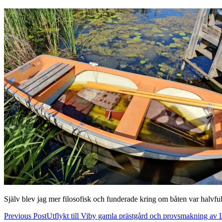
Själv blev jag mer filosofisk och funderade kring om båten var halvfu
Post
Previous Post
Utflykt till Viby gamla prästgård och provsmakning av 