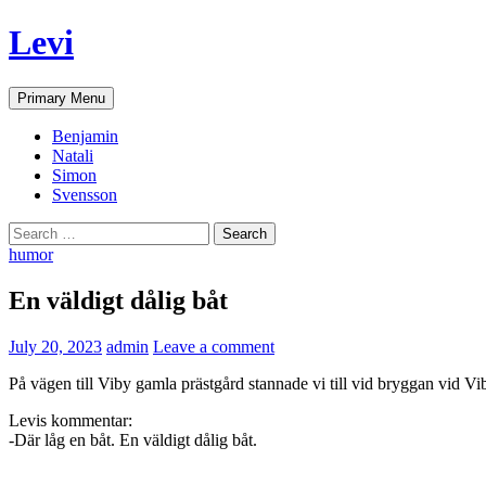
Skip
Levi
to
content
Search
Primary Menu
Benjamin
Natali
Simon
Svensson
Search
for:
humor
En väldigt dålig båt
July 20, 2023
admin
Leave a comment
På vägen till Viby gamla prästgård stannade vi till vid bryggan vid Viby
Levis kommentar:
-Där låg en båt. En väldigt dålig båt.