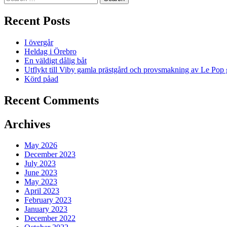
for:
Recent Posts
I övergår
Heldag i Örebro
En väldigt dålig båt
Utflykt till Viby gamla prästgård och provsmakning av Le Pop 
Körd påad
Recent Comments
Archives
May 2026
December 2023
July 2023
June 2023
May 2023
April 2023
February 2023
January 2023
December 2022