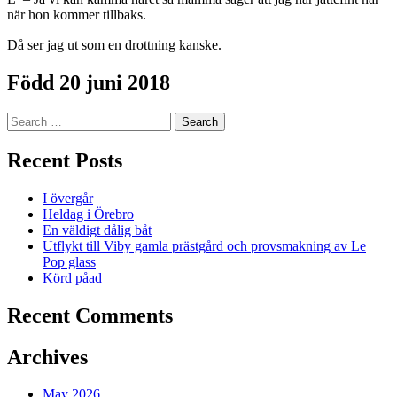
när hon kommer tillbaks.
Då ser jag ut som en drottning kanske.
Född 20 juni 2018
Search
for:
Recent Posts
I övergår
Heldag i Örebro
En väldigt dålig båt
Utflykt till Viby gamla prästgård och provsmakning av Le
Pop glass
Körd påad
Recent Comments
Archives
May 2026