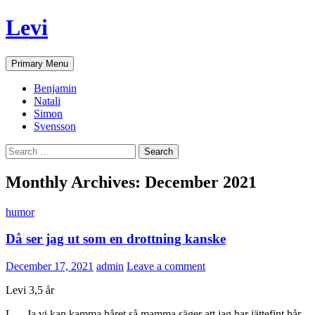
Skip
Levi
to
content
Search
Primary Menu
Benjamin
Natali
Simon
Svensson
Search
for:
Monthly Archives: December 2021
humor
Då ser jag ut som en drottning kanske
December 17, 2021
admin
Leave a comment
Levi 3,5 år
L – Ja vi kan kamma håret så mamma säger att jag har jättefint hår