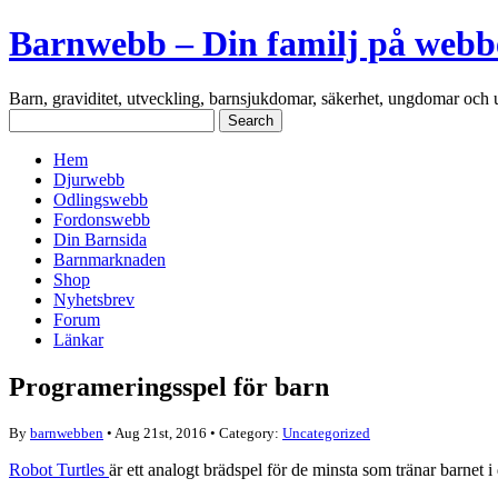
Barnwebb – Din familj på webb
Barn, graviditet, utveckling, barnsjukdomar, säkerhet, ungdomar och 
Hem
Djurwebb
Odlingswebb
Fordonswebb
Din Barnsida
Barnmarknaden
Shop
Nyhetsbrev
Forum
Länkar
Programeringsspel för barn
By
barnwebben
• Aug 21st, 2016 • Category:
Uncategorized
Robot Turtles
är ett analogt brädspel för de minsta som tränar barnet 