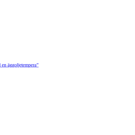
d en äggoljetempera”