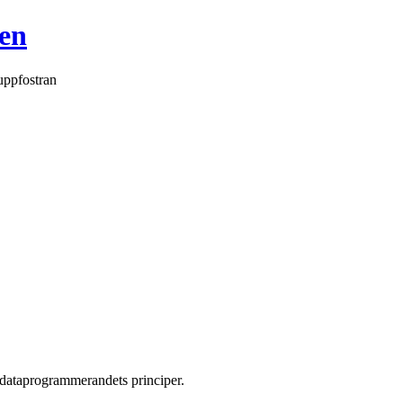
en
uppfostran
i dataprogrammerandets principer.