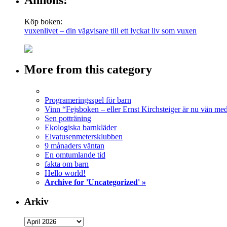
Annons:
Köp boken:
vuxenlivet – din vägvisare till ett lyckat liv som vuxen
More from this category
Programeringsspel för barn
Vinn “Fejsboken – eller Ernst Kirchsteiger är nu vän me
Sen potträning
Ekologiska barnkläder
Elvatusenmetersklubben
9 månaders väntan
En omtumlande tid
fakta om barn
Hello world!
Archive for 'Uncategorized' »
Arkiv