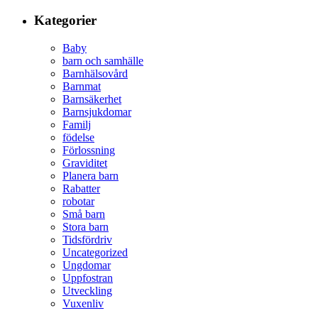
Kategorier
Baby
barn och samhälle
Barnhälsovård
Barnmat
Barnsäkerhet
Barnsjukdomar
Familj
födelse
Förlossning
Graviditet
Planera barn
Rabatter
robotar
Små barn
Stora barn
Tidsfördriv
Uncategorized
Ungdomar
Uppfostran
Utveckling
Vuxenliv