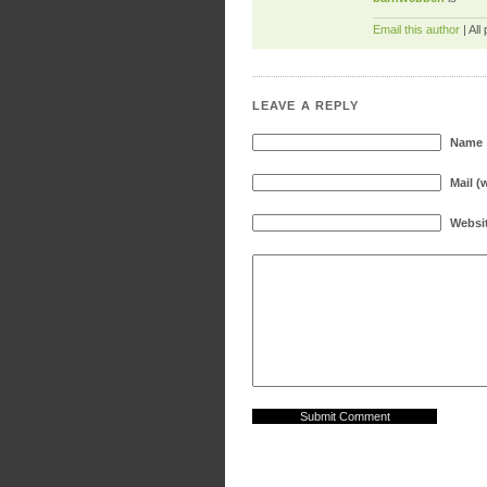
Email this author
| All
LEAVE A REPLY
Name
Mail (
Websi