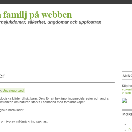
 familj på webben
barnsjukdomar, säkerhet, ungdomar och uppfostran
er
ANN
Köp bo
vuxenli
y:
Uncategorized
vuxen
logiska kläder till sitt barn. Dels för att bekämpningsmedelsrester och andra
att omtanken om naturen stärks i samband med föräldraskapet.
giska barnkläder.
MOR
n om typ av miljömärkning saknas.
Pr