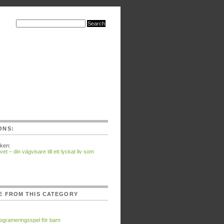
ONS:
ken:
vet – din vägvisare till ett lyckat liv som
E FROM THIS CATEGORY
ogrameringsspel för barn