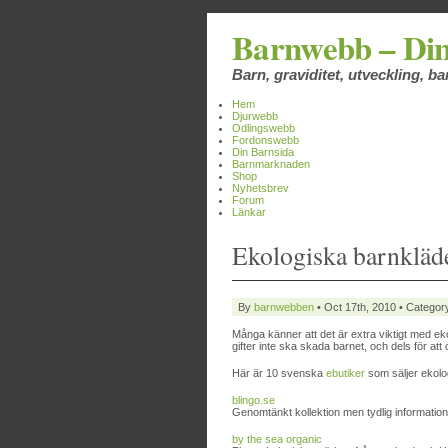
Barnwebb – Din
Barn, graviditet, utveckling, 
Hem
Djurwebb
Odlingswebb
Fordonswebb
Din Barnsida
Barnmarknaden
Shop
Nyhetsbrev
Forum
Länkar
Ekologiska barnkläd
By
barnwebben
• Oct 17th, 2010 • Categor
Många känner att det är extra viktigt med eko
gifter inte ska skada barnet, och dels för 
Här är 10 svenska
ebutiker
som säljer ekolo
blingo.se
Genomtänkt kollektion men tydlig informatio
by the sea organic