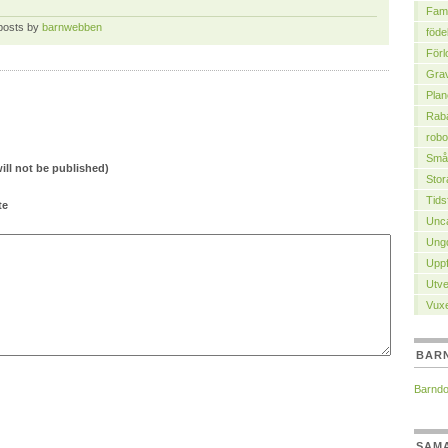
Fami
 posts by
barnwebben
föde
Förl
Grav
Plan
Raba
robo
Små
will not be published)
Stor
Tids
te
Unca
Ung
Uppf
Utve
Vuxe
BAR
Barnd
SAM