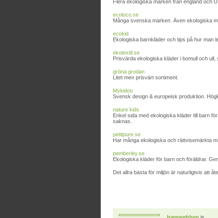
Flera ekologiska märken från england och US
ecoloco.se
Många svenska märken. Även ekologiska mam
ecokid
Ekologiska barnkläder och tips på hur man l
ekotextil.se
Prisvärda ekologiska kläder i bomull och ull, 
gröna grodan
Litet men prisvärt sortiment.
Mykidoo
Svensk design & europeisk produktion. Hög
nature kids
Enkel sida med ekologiska kläder till barn fö
saknas.
petitpure.se
Har många ekologiska och rättvisemärkta mä
pemberley.se
Ekologiska kläder för barn och föräldrar. Ge
Det allra bästa för miljön är naturligtvis att å
barnwebben
is