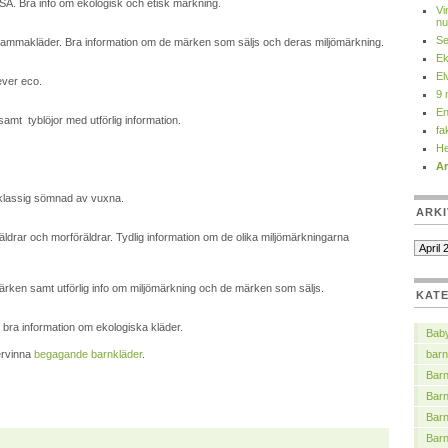
A. Bra info om ekologisk och etisk märkning.
Vi
nu
Se
makläder. Bra information om de märken som säljs och deras miljömärkning.
Ek
El
ever eco.
9 
En
samt tyblöjor med utförlig information.
fa
He
Ar
klassig sömnad av vuxna.
ARKI
räldrar och morföräldrar. Tydlig information om de olika miljömärkningarna
rken samt utförlig info om miljömärkning och de märken som säljs.
KAT
r bra information om ekologiska kläder.
Bab
tervinna
begagande barnkläder
.
barn
Barn
Bar
Barn
Bar