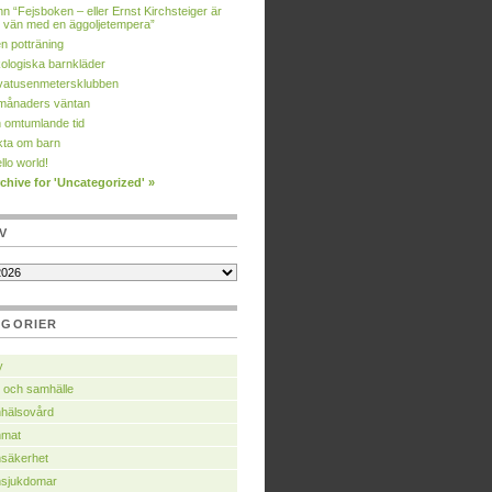
nn “Fejsboken – eller Ernst Kirchsteiger är
 vän med en äggoljetempera”
n potträning
ologiska barnkläder
vatusenmetersklubben
månaders väntan
 omtumlande tid
kta om barn
llo world!
chive for 'Uncategorized' »
V
EGORIER
y
 och samhälle
hälsovård
nmat
säkerhet
nsjukdomar