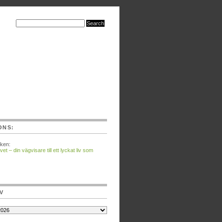
ONS:
ken:
vet – din vägvisare till ett lyckat liv som
V