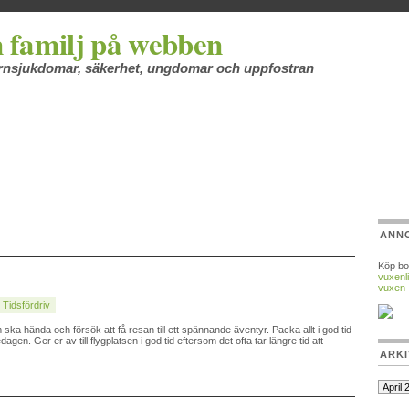
 familj på webben
barnsjukdomar, säkerhet, ungdomar och uppfostran
ANN
Köp bo
vuxenli
vuxen
:
Tidsfördriv
ka hända och försök att få resan till ett spännande äventyr. Packa allt i god tid
gen. Ger er av till flygplatsen i god tid eftersom det ofta tar längre tid att
ARKI