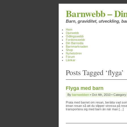
Barnwebb – Din
Barn, graviditet, utveckling, 
Hem
Djurwebb
Odlingswebb
Fordonswebb
Din Barnsida
Barnmarknaden
Shop
Nyhetsbrev
Forum
Länkar
Posts Tagged ‘flyga’
Flyga med barn
By
barnwebben
• Oct 4th, 2010 • Category
Prata med barnet om resan, berätta vad som s
innan resan så att du slipper stressa på reseda
transportera sig med barn än när man […]