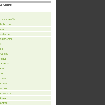
EGORIER
y
 och samhälle
hälsovård
nmat
säkerhet
nsjukdomar
lj
lse
ossning
iditet
era barn
tter
tar
 barn
a barn
fördriv
tegorized
domar
ostran