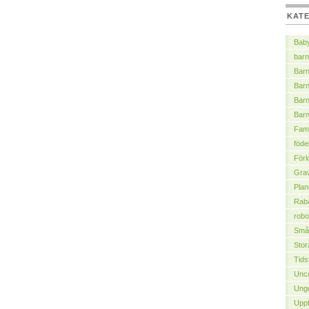
KAT
Bab
barn
Barn
Bar
Barn
Bar
Fami
föde
Förl
Grav
Plan
Raba
robo
Små
Stor
Tids
Unca
Ung
Uppf