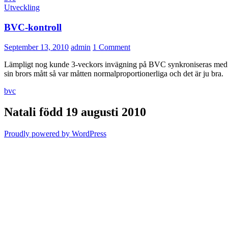
Utveckling
BVC-kontroll
September 13, 2010
admin
1 Comment
Lämpligt nog kunde 3-veckors invägning på BVC synkroniseras med
sin brors mått så var måtten normalproportionerliga och det är ju bra.
bvc
Natali född 19 augusti 2010
Proudly powered by WordPress