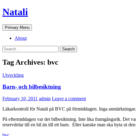
Skip
Natali
to
content
Search
Primary Menu
About
Search
for:
Tag Archives: bvc
Utveckling
Barn- och bilbesiktning
February 10, 2011
admin
Leave a comment
Läkarkontroll för Natali på BVC på förmiddagen. Inga anmärkningar.
På eftermiddagen var det bilbesiktning. Inte lika framgångsrik. Det var 
reservdelar till en bil än till ett barn. Eller kanske man ska byta ut den 
bvc