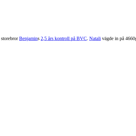
 storebror
Benjamin
s
2,5 års kontroll på BVC
.
Natali
vägde in på 4660