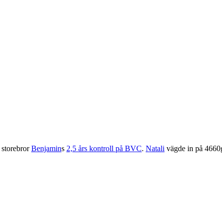
 storebror
Benjamin
s
2,5 års kontroll på BVC
.
Natali
vägde in på 4660