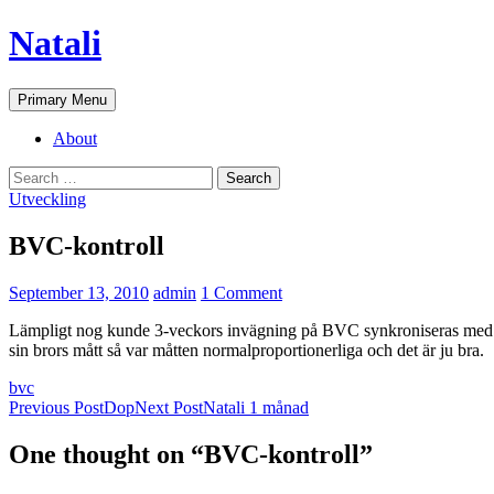
Skip
Natali
to
content
Search
Primary Menu
About
Search
for:
Utveckling
BVC-kontroll
September 13, 2010
admin
1 Comment
Lämpligt nog kunde 3-veckors invägning på BVC synkroniseras med
sin brors mått så var måtten normalproportionerliga och det är ju bra.
bvc
Post
Previous Post
Dop
Next Post
Natali 1 månad
navigation
One thought on “BVC-kontroll”