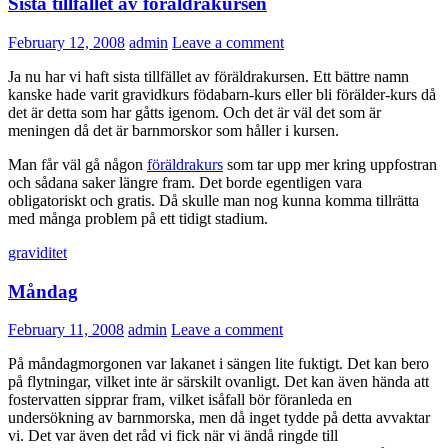
Sista tillfället av föräldrakursen
February 12, 2008
admin
Leave a comment
Ja nu har vi haft sista tillfället av föräldrakursen. Ett bättre namn
kanske hade varit gravidkurs födabarn-kurs eller bli förälder-kurs då
det är detta som har gåtts igenom. Och det är väl det som är
meningen då det är barnmorskor som håller i kursen.
Man får väl gå någon
föräldrakurs
som tar upp mer kring uppfostran
och sådana saker längre fram. Det borde egentligen vara
obligatoriskt och gratis. Då skulle man nog kunna komma tillrätta
med många problem på ett tidigt stadium.
graviditet
Måndag
February 11, 2008
admin
Leave a comment
På måndagmorgonen var lakanet i sängen lite fuktigt. Det kan bero
på flytningar, vilket inte är särskilt ovanligt. Det kan även hända att
fostervatten sipprar fram, vilket isåfall bör föranleda en
undersökning av barnmorska, men då inget tydde på detta avvaktar
vi. Det var även det råd vi fick när vi ändå ringde till