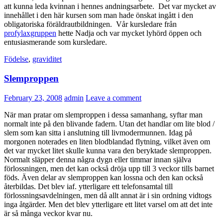
att kunna leda kvinnan i hennes andningsarbete. Det var mycket av
innehållet i den här kursen som man hade önskat ingått i den
obligatoriska föräldrautbildningen. Vår kursledare från
profylaxgruppen
hette Nadja och var mycket lyhörd öppen och
entusiasmerande som kursledare.
Födelse
,
graviditet
Slemproppen
February 23, 2008
admin
Leave a comment
När man pratar om slemproppen i dessa samanhang, syftar man
normalt inte på den blivande fadern. Utan det handlar om lite blod /
slem som kan sitta i anslutning till livmodermunnen. Idag på
morgonen noterades en liten blodblandad flytning, vilket även om
det var mycket litet skulle kunna vara den beryktade slemproppen.
Normalt släpper denna några dygn eller timmar innan själva
förlossningen, men det kan också dröja upp till 3 veckor tills barnet
föds. Även delar av slemproppen kan lossna och den kan också
återbildas. Det blev iaf. ytterligare ett telefonsamtal till
förlossningsavdelningen, men då allt annat är i sin ordning vidtogs
inga åtgärder. Men det blev ytterligare ett litet varsel om att det inte
är så många veckor kvar nu.