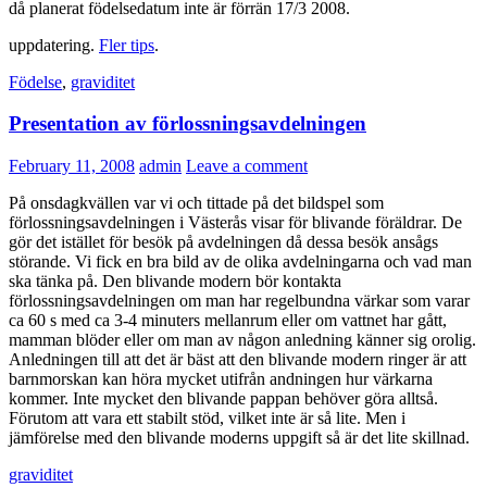
då planerat födelsedatum inte är förrän 17/3 2008.
uppdatering.
Fler tips
.
Födelse
,
graviditet
Presentation av förlossningsavdelningen
February 11, 2008
admin
Leave a comment
På onsdagkvällen var vi och tittade på det bildspel som
förlossningsavdelningen i Västerås visar för blivande föräldrar. De
gör det istället för besök på avdelningen då dessa besök ansågs
störande. Vi fick en bra bild av de olika avdelningarna och vad man
ska tänka på. Den blivande modern bör kontakta
förlossningsavdelningen om man har regelbundna värkar som varar
ca 60 s med ca 3-4 minuters mellanrum eller om vattnet har gått,
mamman blöder eller om man av någon anledning känner sig orolig.
Anledningen till att det är bäst att den blivande modern ringer är att
barnmorskan kan höra mycket utifrån andningen hur värkarna
kommer. Inte mycket den blivande pappan behöver göra alltså.
Förutom att vara ett stabilt stöd, vilket inte är så lite. Men i
jämförelse med den blivande moderns uppgift så är det lite skillnad.
graviditet