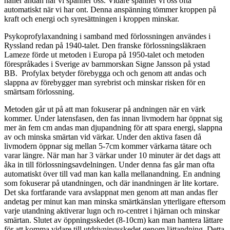
håller andan när vi spänner oss. Vidare spänner vi oss ofta
automatiskt när vi har ont. Denna anspänning tömmer kroppen på
kraft och energi och syresättningen i kroppen minskar.
Psykoprofylaxandning i samband med förlossningen användes i
Ryssland redan på 1940-talet. Den franske förlossningsläkraen
Lameze förde ut metoden i Europa på 1950-talet och metoden
förespråkades i Sverige av barnmorskan Signe Jansson på ystad
BB. Profylax betyder förebygga och och genom att andas och
slappna av förebygger man syrebrist och minskar risken för en
smärtsam förlossning.
Metoden går ut på att man fokuserar på andningen när en värk
kommer. Under latensfasen, den fas innan livmodern har öppnat sig
mer än fem cm andas man djupandning för att spara energi, slappna
av och minska smärtan vid värkar. Under den aktiva fasen då
livmodern öppnar sig mellan 5-7cm kommer värkarna tätare och
varar längre. När man har 3 värkar under 10 minuter är det dags att
åka in till förlossningsavdelningen. Under denna fas går man ofta
automatiskt över till vad man kan kalla mellanandning. En andning
som fokuserar på utandningen, och där inandningen är lite kortare.
Det ska fortfarande vara avslappnat men genom att man andas fler
andetag per minut kan man minska smärtkänslan ytterligare eftersom
varje utandning aktiverar lugn och ro-centret i hjärnan och minskar
smärtan. Slutet av öppningsskedet (8-10cm) kan man hantera lättare
för att komma vidare till utdrivningsskedet genom lättandning. Detta