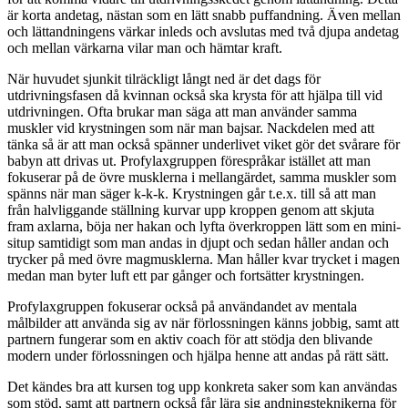
är korta andetag, nästan som en lätt snabb puffandning. Även mellan
och lättandningens värkar inleds och avslutas med två djupa andetag
och mellan värkarna vilar man och hämtar kraft.
När huvudet sjunkit tilräckligt långt ned är det dags för
utdrivningsfasen då kvinnan också ska krysta för att hjälpa till vid
utdrivningen. Ofta brukar man säga att man använder samma
muskler vid krystningen som när man bajsar. Nackdelen med att
tänka så är att man också spänner underlivet viket gör det svårare för
babyn att drivas ut. Profylaxgruppen förespråkar istället att man
fokuserar på de övre musklerna i mellangärdet, samma muskler som
spänns när man säger k-k-k. Krystningen går t.e.x. till så att man
från halvliggande ställning kurvar upp kroppen genom att skjuta
fram axlarna, böja ner hakan och lyfta överkroppen lätt som en mini-
situp samtidigt som man andas in djupt och sedan håller andan och
trycker på med övre magmusklerna. Man håller kvar trycket i magen
medan man byter luft ett par gånger och fortsätter krystningen.
Profylaxgruppen fokuserar också på användandet av mentala
målbilder att använda sig av när förlossningen känns jobbig, samt att
partnern fungerar som en aktiv coach för att stödja den blivande
modern under förlossningen och hjälpa henne att andas på rätt sätt.
Det kändes bra att kursen tog upp konkreta saker som kan användas
som stöd, samt att partnern också får lära sig andningsteknikerna för