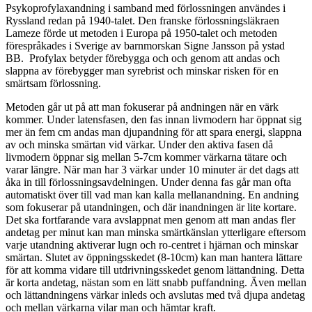
Psykoprofylaxandning i samband med förlossningen användes i
Ryssland redan på 1940-talet. Den franske förlossningsläkraen
Lameze förde ut metoden i Europa på 1950-talet och metoden
förespråkades i Sverige av barnmorskan Signe Jansson på ystad
BB. Profylax betyder förebygga och och genom att andas och
slappna av förebygger man syrebrist och minskar risken för en
smärtsam förlossning.
Metoden går ut på att man fokuserar på andningen när en värk
kommer. Under latensfasen, den fas innan livmodern har öppnat sig
mer än fem cm andas man djupandning för att spara energi, slappna
av och minska smärtan vid värkar. Under den aktiva fasen då
livmodern öppnar sig mellan 5-7cm kommer värkarna tätare och
varar längre. När man har 3 värkar under 10 minuter är det dags att
åka in till förlossningsavdelningen. Under denna fas går man ofta
automatiskt över till vad man kan kalla mellanandning. En andning
som fokuserar på utandningen, och där inandningen är lite kortare.
Det ska fortfarande vara avslappnat men genom att man andas fler
andetag per minut kan man minska smärtkänslan ytterligare eftersom
varje utandning aktiverar lugn och ro-centret i hjärnan och minskar
smärtan. Slutet av öppningsskedet (8-10cm) kan man hantera lättare
för att komma vidare till utdrivningsskedet genom lättandning. Detta
är korta andetag, nästan som en lätt snabb puffandning. Även mellan
och lättandningens värkar inleds och avslutas med två djupa andetag
och mellan värkarna vilar man och hämtar kraft.