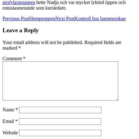
profylaxgruppen
hette Nadja och var mycket lyhörd öppen och
entusiasmerande som kursledare.
Post
Previous Post
Slemproppen
Next Post
Kontroll hos barnmorskan
navigation
Leave a Reply
Your email address will not be published.
Required fields are
marked
*
Comment
*
Name
*
Email
*
Website