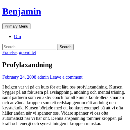
Skip
Benjamin
to
content
Search
Primary Menu
Om
Search
for:
Födelse
,
graviditet
Profylaxandning
February 24, 2008
admin
Leave a comment
I helgen var vi på en kurs för att lära oss profylaxandning. Kursen
bygger på att fokusera på avslappning, andning och mental träning,
samt partnern som en aktiv coach för att kunna kontrollera smärtan
och använda kroppen som ett redskap genom rätt andning och
krystteknik. Kursen började med ett konkret exempel på att vi ofta
håller andan när vi spänner oss. Vidare spänner vi oss ofta
automatiskt när vi har ont. Denna anspänning tömmer kroppen på
kraft och energi och syresättningen i kroppen minskar.