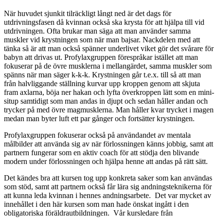
När huvudet sjunkit tilräckligt långt ned är det dags för
utdrivningsfasen då kvinnan också ska krysta för att hjälpa till vid
utdrivningen. Ofta brukar man säga att man använder samma
muskler vid krystningen som när man bajsar. Nackdelen med att
tänka så är att man också spänner underlivet viket gör det svårare för
babyn att drivas ut. Profylaxgruppen förespråkar istället att man
fokuserar på de övre musklerna i mellangärdet, samma muskler som
spänns när man säger k-k-k. Krystningen går t.e.x. till så att man
från halvliggande ställning kurvar upp kroppen genom att skjuta
fram axlarna, böja ner hakan och lyfta överkroppen lätt som en mini-
situp samtidigt som man andas in djupt och sedan håller andan och
trycker på med övre magmusklerna. Man håller kvar trycket i magen
medan man byter luft ett par gånger och fortsätter krystningen.
Profylaxgruppen fokuserar också på användandet av mentala
målbilder att använda sig av när förlossningen känns jobbig, samt att
partnern fungerar som en aktiv coach för att stödja den blivande
modern under förlossningen och hjälpa henne att andas på rätt sätt.
Det kändes bra att kursen tog upp konkreta saker som kan användas
som stöd, samt att partnern också får lära sig andningsteknikerna för
att kunna leda kvinnan i hennes andningsarbete. Det var mycket av
innehållet i den här kursen som man hade önskat ingått i den
obligatoriska föräldrautbildningen. Vår kursledare från