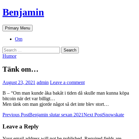
Skip
Benjamin
to
content
Search
Primary Menu
Om
Search
for:
Humor
Tänk om…
August 23, 2021
admin
Leave a comment
B – “Om man kunde åka bakåt i tiden då skulle man kunna köpa
bitcoin när det var billigt…
Men tänk om man gjorde något så det inte blev stort…
Post
Previous Post
Benjamin slutar sexan 2021
Next Post
Snowskate
navigation
Leave a Reply
Your email address will not be published.
Required fields are