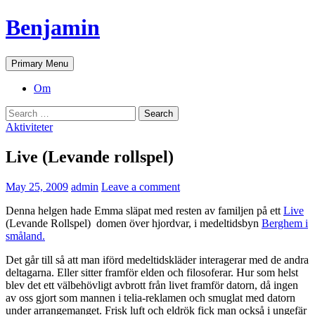
Skip
Benjamin
to
content
Search
Primary Menu
Om
Search
for:
Aktiviteter
Live (Levande rollspel)
May 25, 2009
admin
Leave a comment
Denna helgen hade Emma släpat med resten av familjen på ett
Live
(Levande Rollspel) domen över hjordvar, i medeltidsbyn
Berghem i
småland.
Det går till så att man iförd medeltidskläder interagerar med de andra
deltagarna. Eller sitter framför elden och filosoferar. Hur som helst
blev det ett välbehövligt avbrott från livet framför datorn, då ingen
av oss gjort som mannen i telia-reklamen och smuglat med datorn
under arrangemanget. Frisk luft och eldrök fick man också i ungefär