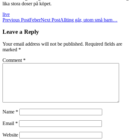
lika stora doser på köpet.
live
Post
Previous Post
Feber
Next Post
Allting går, utom små barn…
navigation
Leave a Reply
Your email address will not be published.
Required fields are
marked
*
Comment
*
Name
*
Email
*
Website