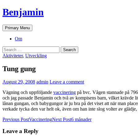
Skip
Benjamin
to
content
Search
Primary Menu
Om
Search
for:
Aktiviteter
,
Utveckling
Tung gung
August 29, 2008
admin
Leave a comment
Vägning och uppföljande
vaccinering
på bvc. Vågen stannade på 7960g o
och jag passade Benjamin och två av kompisens barn, vilket krävde li
lånan gungan, och babygungor är ju bra på det viset att när man place
verkade tycka den var helt ok, även om han inte slog volter av glädje,
Post
Previous Post
Vaccinering
Next Post
6 månader
navigation
Leave a Reply