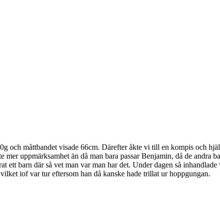
ch måttbandet visade 66cm. Därefter åkte vi till en kompis och hjälpte ti
te mer uppmärksamhet än då man bara passar Benjamin, då de andra barn
rat ett barn där så vet man var man har det. Under dagen så inhandlade
 vilket iof var tur eftersom han då kanske hade trillat ur hoppgungan.