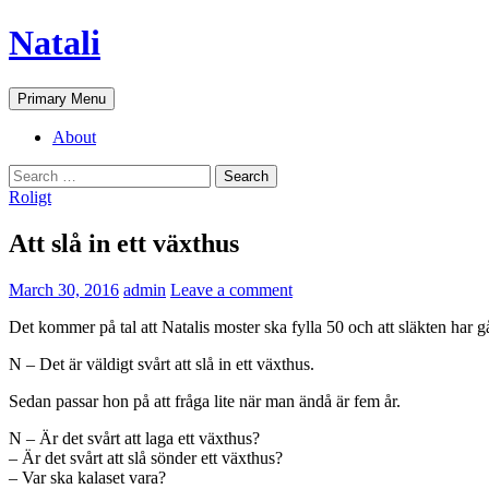
Skip
Natali
to
content
Search
Primary Menu
About
Search
for:
Roligt
Att slå in ett växthus
March 30, 2016
admin
Leave a comment
Det kommer på tal att Natalis moster ska fylla 50 och att släkten har g
N – Det är väldigt svårt att slå in ett växthus.
Sedan passar hon på att fråga lite när man ändå är fem år.
N – Är det svårt att laga ett växthus?
– Är det svårt att slå sönder ett växthus?
– Var ska kalaset vara?