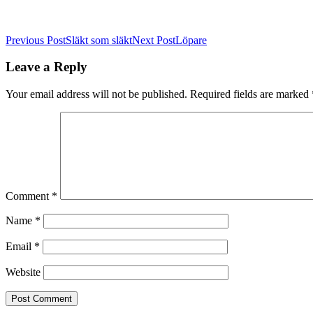
Post
Previous Post
Släkt som släkt
Next Post
Löpare
navigation
Leave a Reply
Your email address will not be published.
Required fields are marked
Comment
*
Name
*
Email
*
Website