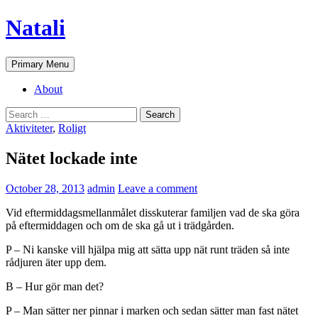
Skip
Natali
to
content
Search
Primary Menu
About
Search
for:
Aktiviteter
,
Roligt
Nätet lockade inte
October 28, 2013
admin
Leave a comment
Vid eftermiddagsmellanmålet disskuterar familjen vad de ska göra
på eftermiddagen och om de ska gå ut i trädgården.
P – Ni kanske vill hjälpa mig att sätta upp nät runt träden så inte
rådjuren äter upp dem.
B – Hur gör man det?
P – Man sätter ner pinnar i marken och sedan sätter man fast nätet