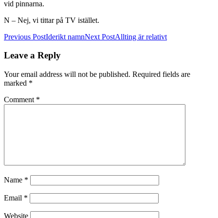
vid pinnarna.
N – Nej, vi tittar på TV istället.
Post
Previous Post
Iderikt namn
Next Post
Allting är relativt
navigation
Leave a Reply
Your email address will not be published.
Required fields are
marked
*
Comment
*
Name
*
Email
*
Website