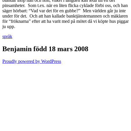
blandar ihop han och hon, vilket i längden kan leda till en del
pinsamheter. Som t.ex. när en liten flicka cyklade förbi oss, och han
säger hörbart: “Vad var det för en gubbe?” Men världen går ju inte
under för det. Och att han kallade banktjänstemannen och mäklaren
för “fröknarna” efter att ha varit med på mötet då vi köpte hus piggar
ju upp.
språk
Benjamin född 18 mars 2008
Proudly powered by WordPress