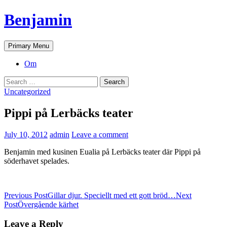
Skip
Benjamin
to
content
Search
Primary Menu
Om
Search
for:
Uncategorized
Pippi på Lerbäcks teater
July 10, 2012
admin
Leave a comment
Benjamin med kusinen Eualia på Lerbäcks teater där Pippi på
söderhavet spelades.
Post
Previous Post
Gillar djur. Speciellt med ett gott bröd…
Next
Post
Övergående kärhet
navigation
Leave a Reply