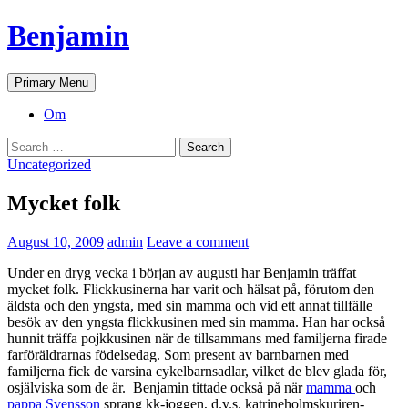
Skip
Benjamin
to
content
Search
Primary Menu
Om
Search
for:
Uncategorized
Mycket folk
August 10, 2009
admin
Leave a comment
Under en dryg vecka i början av augusti har Benjamin träffat
mycket folk. Flickkusinerna har varit och hälsat på, förutom den
äldsta och den yngsta, med sin mamma och vid ett annat tillfälle
besök av den yngsta flickkusinen med sin mamma. Han har också
hunnit träffa pojkkusinen när de tillsammans med familjerna firade
farföräldrarnas födelsedag. Som present av barnbarnen med
familjerna fick de varsina cykelbarnsadlar, vilket de blev glada för,
osjälviska som de är. Benjamin tittade också på när
mamma
och
pappa
Svensson
sprang kk-joggen, d.v.s. katrineholmskuriren-