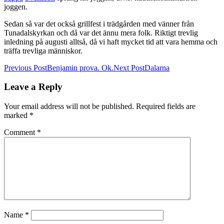
joggen.
Sedan så var det också grillfest i trädgården med vänner från
Tunadalskyrkan och då var det ännu mera folk. Riktigt trevlig
inledning på augusti alltså, då vi haft mycket tid att vara hemma och
träffa trevliga människor.
Post
Previous Post
Benjamin prova. Ok.
Next Post
Dalarna
navigation
Leave a Reply
Your email address will not be published.
Required fields are
marked
*
Comment
*
Name
*