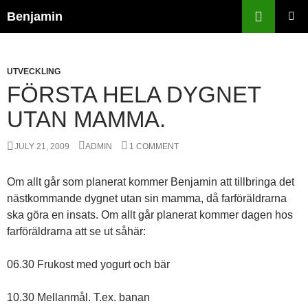
Skip
Search
Benjamin
to
PRIMAR
content
MENU
UTVECKLING
FÖRSTA HELA DYGNET
UTAN MAMMA.
JULY 21, 2009
ADMIN
1 COMMENT
Om allt går som planerat kommer Benjamin att tillbringa det
nästkommande dygnet utan sin mamma, då farföräldrarna
ska göra en insats. Om allt går planerat kommer dagen hos
farföräldrarna att se ut såhär:
06.30 Frukost med yogurt och bär
10.30 Mellanmål. T.ex. banan