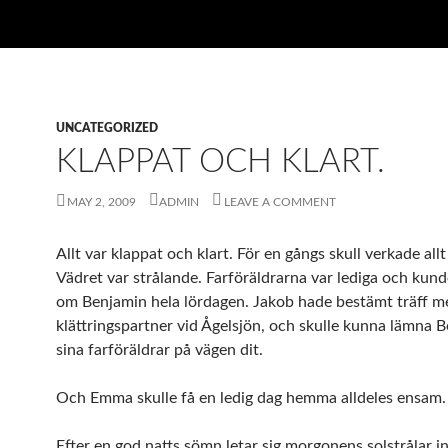
UNCATEGORIZED
KLAPPAT OCH KLART.
MAY 2, 2009
ADMIN
LEAVE A COMMENT
Allt var klappat och klart. För en gångs skull verkade allt
Vädret var strålande. Farföräldrarna var lediga och kun
om Benjamin hela lördagen. Jakob hade bestämt träff m
klättringspartner vid Ågelsjön, och skulle kunna lämna 
sina farföräldrar på vägen dit.
Och Emma skulle få en ledig dag hemma alldeles ensam.
Efter en god natts sömn letar sig morgonens solstrålar 