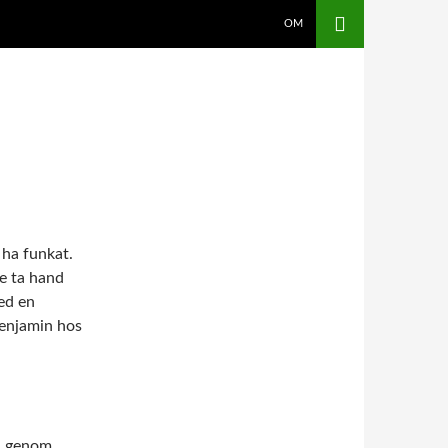
OM
 ha funkat.
de ta hand
ed en
Benjamin hos
in genom