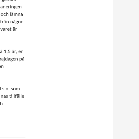
laneringen
n och lämna
a från någon
varet är
å 1,5 år, en
majdagen på
en
 sin, som
as tillfälle
ch