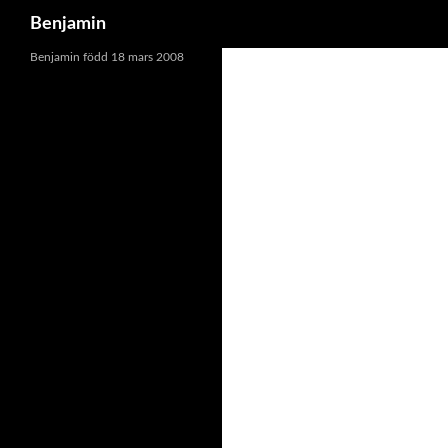
Search
Benjamin
Skip
Benjamin född 18 mars 2008
to
content