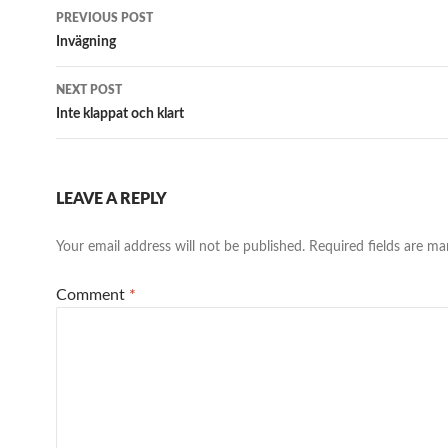
Post
PREVIOUS POST
navigation
Invägning
NEXT POST
Inte klappat och klart
LEAVE A REPLY
Your email address will not be published.
Required fields are m
Comment
*