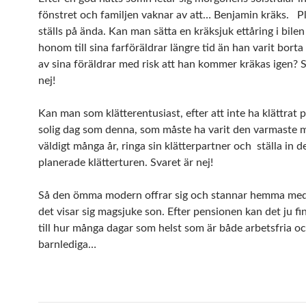
fönstret och familjen vaknar av att… Benjamin kräks. P
ställs på ända. Kan man sätta en kräksjuk ettåring i bile
honom till sina farföräldrar längre tid än han varit bort
av sina föräldrar med risk att han kommer kräkas igen? S
nej!
Kan man som klätterentusiast, efter att inte ha klättrat p
solig dag som denna, som måste ha varit den varmaste 
väldigt många år, ringa sin klätterpartner och ställa in d
planerade klätterturen. Svaret är nej!
Så den ömma modern offrar sig och stannar hemma med
det visar sig magsjuke son. Efter pensionen kan det ju finn
till hur många dagar som helst som är både arbetsfria o
barnlediga…