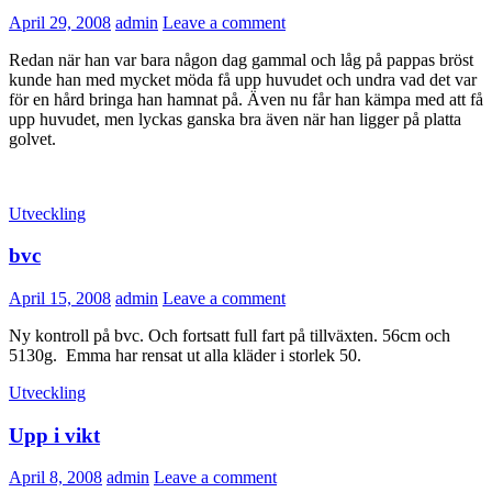
April 29, 2008
admin
Leave a comment
Redan när han var bara någon dag gammal och låg på pappas bröst
kunde han med mycket möda få upp huvudet och undra vad det var
för en hård bringa han hamnat på. Även nu får han kämpa med att få
upp huvudet, men lyckas ganska bra även när han ligger på platta
golvet.
Utveckling
bvc
April 15, 2008
admin
Leave a comment
Ny kontroll på bvc. Och fortsatt full fart på tillväxten. 56cm och
5130g. Emma har rensat ut alla kläder i storlek 50.
Utveckling
Upp i vikt
April 8, 2008
admin
Leave a comment