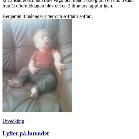
kl 13 istället och han blev vägd och mätt. 7620 g och 64 cm. Sedan
framåt eftermiddagen blev det en 2 timmars tupplur igen.
Benjamin 4 månader sitter och sofftar i soffan.
Utveckling
Lyfter på huvudet