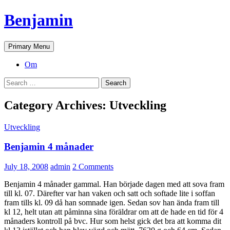
Skip
Benjamin
to
content
Search
Primary Menu
Om
Search
for:
Category Archives: Utveckling
Utveckling
Benjamin 4 månader
July 18, 2008
admin
2 Comments
Benjamin 4 månader gammal. Han började dagen med att sova fram
till kl. 07. Därefter var han vaken och satt och softade lite i soffan
fram tills kl. 09 då han somnade igen. Sedan sov han ända fram till
kl 12, helt utan att påminna sina föräldrar om att de hade en tid för 4
månaders kontroll på bvc. Hur som helst gick det bra att komma dit